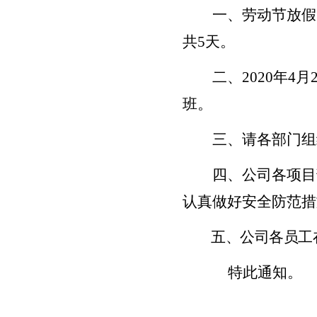
一、
劳动节放假
共
5
天。
二、
2020
年
4
月
班。
三、请各部门组
四、公司
各项目
认真做好安全防范措
五、公司各员工
特此通知。